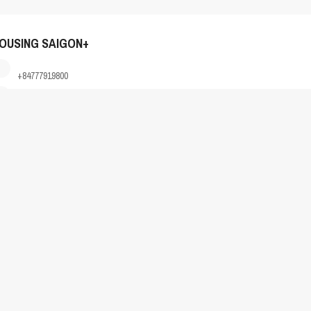
OUSING SAIGON+
+84777919800
housingsgn@housingsgn.com
months
for serviced apartments,
12 months
for apartments and condos.
 vụ và
12 tháng
đối với căn hộ/chung cư.