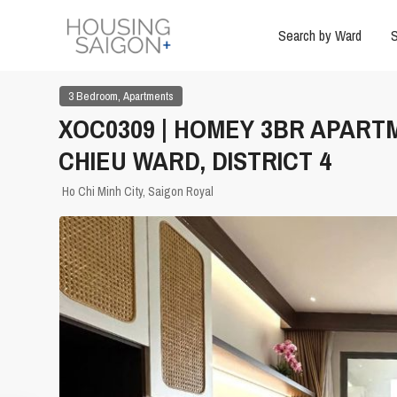
Search by Ward
S
,
3 Bedroom
Apartments
XOC0309 | HOMEY 3BR APART
CHIEU WARD, DISTRICT 4
Ho Chi Minh City
,
Saigon Royal