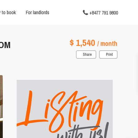
 to book
For landlords
+8477 791 9800
$ 1,540
XOM
/ month
Share
Print