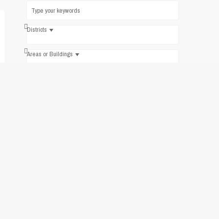
Districts
Areas or Buildings
Bedrooms
Price range:
$ 0 to $ 15,000
Search
Latest Listings