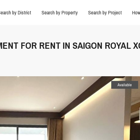
earch by District
Search by Property
Search by Project
How
MENT FOR RENT IN SAIGON ROYAL 
Available