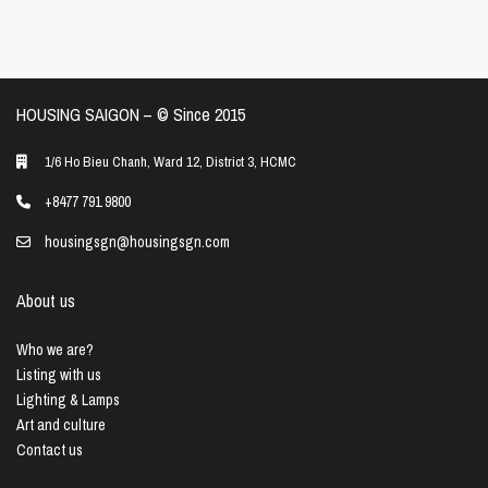
HOUSING SAIGON – ©️ Since 2015
1/6 Ho Bieu Chanh, Ward 12, District 3, HCMC
+8477 791 9800
housingsgn@housingsgn.com
About us
Who we are?
Listing with us
Lighting & Lamps
Art and culture
Contact us